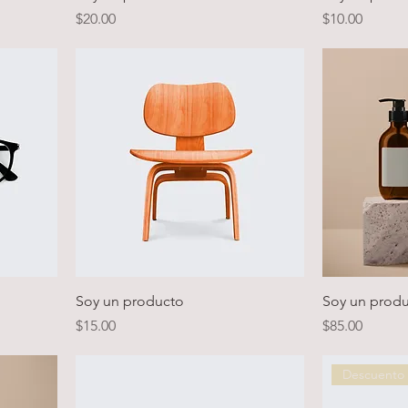
Precio
Precio
$20.00
$10.00
Soy un producto
Soy un prod
Precio
Precio
$15.00
$85.00
Descuento