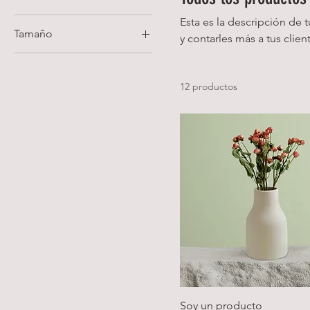
Esta es la descripción de 
Tamaño
y contarles más a tus clie
Grande
Mediano
12 productos
One size
Pequeño
Soy un producto