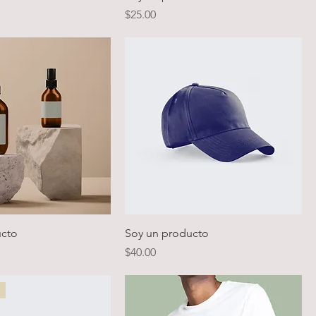
Precio
$25.00
ucto
Soy un producto
Precio
$40.00