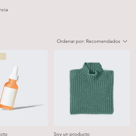
ncia
Ordenar por:
Recomendados
do
ucto
Soy un producto