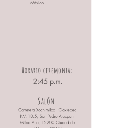
México.
Horario ceremonia:
2:45 p.m.
Salón
Carretera Xochimilco - Oaxtepec
KM 18.5, San Pedro Atocpan,
Milpa Alta, 12200 Ciudad de