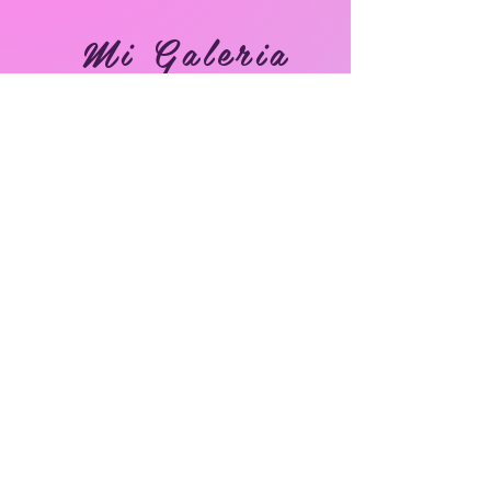
Mi Galeria
SR. Guárdame como la niña de tus ojos🙏🏻✨