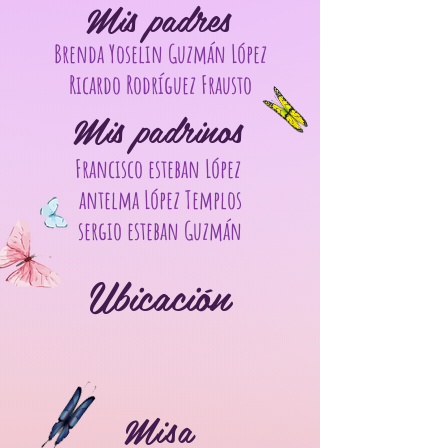
Mis padres
Brenda Yoselin Guzmán López
Ricardo Rodríguez Frausto
Mis padrinos
Francisco esteban López
antelma López Templos
sergio esteban Guzmán
Ubicación
Misa